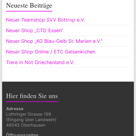
Neueste Beiträge
Neuer Teamshop SVV Bottrop e.V.
Neuer Shop „CTD Essen“
Neuer Shop „KG Blau-Gelb St. Marien e.V.“
Neuer Shop Online / ETC Gelsenkichen
Tiere in Not Griechenland e.V.
Hier finden Sie uns
Adresse
Lothringer Strasse 199
(Eingang über Landwehr)
46045 Oberhausen
Öffnungszeiten