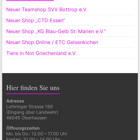
Neuer Teamshop SVV Bottrop e.V.
Neuer Shop „CTD Essen“
Neuer Shop „KG Blau-Gelb St. Marien e.V.“
Neuer Shop Online / ETC Gelsenkichen
Tiere in Not Griechenland e.V.
Hier finden Sie uns
Adresse
Lothringer Strasse 199
(Eingang über Landwehr)
46045 Oberhausen
Öffnungszeiten
Mo. bis Do.: 12.00 – 17.00 Uhr
Freitag: 10.00 – 14.00 Uhr