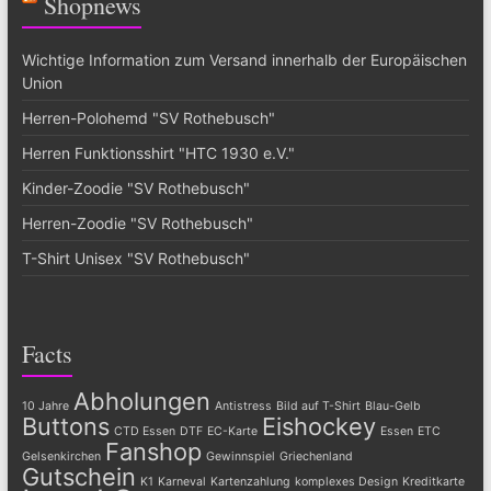
Shopnews
Wichtige Information zum Versand innerhalb der Europäischen
Union
Herren-Polohemd "SV Rothebusch"
Herren Funktionsshirt "HTC 1930 e.V."
Kinder-Zoodie "SV Rothebusch"
Herren-Zoodie "SV Rothebusch"
T-Shirt Unisex "SV Rothebusch"
Facts
Abholungen
10 Jahre
Antistress
Bild auf T-Shirt
Blau-Gelb
Buttons
Eishockey
CTD Essen
DTF
EC-Karte
Essen
ETC
Fanshop
Gelsenkirchen
Gewinnspiel
Griechenland
Gutschein
K1
Karneval
Kartenzahlung
komplexes Design
Kreditkarte