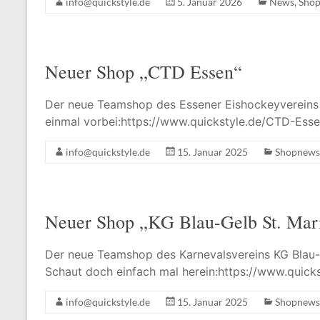
info@quickstyle.de
5. Januar 2026
News
,
Sho
Neuer Shop „CTD Essen“
Der neue Teamshop des Essener Eishockeyvereins „
einmal vorbei:https://www.quickstyle.de/CTD-Ess
info@quickstyle.de
15. Januar 2025
Shopnews
Neuer Shop „KG Blau-Gelb St. Mari
Der neue Teamshop des Karnevalsvereins KG Blau-Ge
Schaut doch einfach mal herein:https://www.quick
info@quickstyle.de
15. Januar 2025
Shopnews