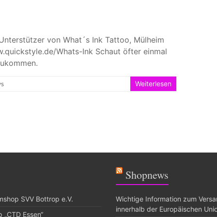
 Unterstützer von What´s Ink Tattoo, Mülheim
w.quickstyle.de/Whats-Ink Schaut öfter einmal
nzukommen.
ws
Weiterlesen
Shopnews
shop SVV Bottrop e.V.
Wichtige Information zum Vers
innerhalb der Europäischen Uni
p „CTD Essen“