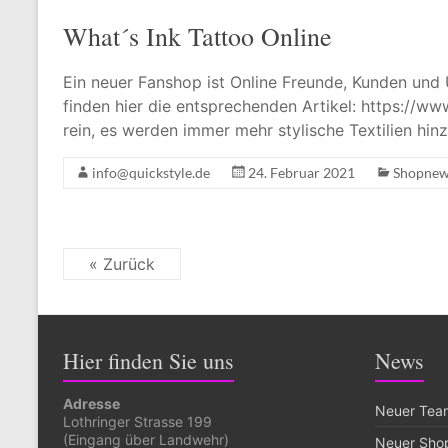
What´s Ink Tattoo Online
Ein neuer Fanshop ist Online Freunde, Kunden und
finden hier die entsprechenden Artikel: https://ww
rein, es werden immer mehr stylische Textilien hi
info@quickstyle.de
24. Februar 2021
Shopne
« Zurück
Hier finden Sie uns
News
Adresse
Neuer Team
Lothringer Strasse 199
(Eingang über Landwehr)
Neuer Sho