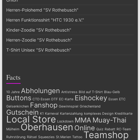
Herren-Polohemd "SV Rothebusch"
Herren Funktionsshirt "HTC 1930 e.V."
Kinder-Zoodie "SV Rothebusch"
Herren-Zoodie "SV Rothebusch"
T-Shirt Unisex "SV Rothebusch"
Facts
Abholungen
10 Jahre
Antistress
Bild auf T-Shirt
Blau-Gelb
Buttons
Eishockey
CTD Essen
DTF
EC-Karte
Essen
ETC
Fanshop
Gelsenkirchen
Gewinnspiel
Griechenland
Gutschein
K1
Karneval
Kartenzahlung
komplexes Design
Kreditkarte
Local Store
MMA
Muay-Thai
Lockdown
Oberhausen
Online
Mülheim
Quiz
Rabatt
RC-Team
Teamshop
Ruhrstörung
Rätsel
Squeezies
St.Marien
Tattoo