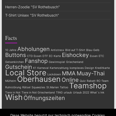
Herren-Zoodie "SV Rothebusch"
T-Shirt Unisex "SV Rothebusch"
Facts
Abholungen
10 Jahre
Antistress
Bild auf T-Shirt
Blau-Gelb
Buttons
Eishockey
CTD Essen
DTF
EC-Karte
Essen
ETC
Fanshop
Gelsenkirchen
Gewinnspiel
Griechenland
Gutschein
K1
Karneval
Kartenzahlung
komplexes Design
Kreditkarte
Local Store
MMA
Muay-Thai
Lockdown
Oberhausen
Online
Mülheim
Quiz
Rabatt
RC-Team
Teamshop
Ruhrstörung
Rätsel
Squeezies
St.Marien
Tattoo
Tiere in Not
Tiere in Not Griechenland
TING
urlaub
Urlaub 2022
What´s Ink
Wish
Öffnungszeiten
Diese Website benutzt nur technisch notwendige Cookies.