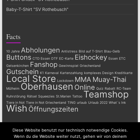
Baby-T-Shirt "SV Rothebusch"
Facts
Abholungen
10 Jahre
Antistress
Bild auf T-Shirt
Blau-Gelb
Buttons
Eishockey
CTD Essen
DTF
EC-Karte
Essen
ETC
Fanshop
Gelsenkirchen
Gewinnspiel
Griechenland
Gutschein
K1
Karneval
Kartenzahlung
komplexes Design
Kreditkarte
Local Store
MMA
Muay-Thai
Lockdown
Oberhausen
Online
Mülheim
Quiz
Rabatt
RC-Team
Teamshop
Ruhrstörung
Rätsel
Squeezies
St.Marien
Tattoo
Tiere in Not
Tiere in Not Griechenland
TING
urlaub
Urlaub 2022
What´s Ink
Wish
Öffnungszeiten
Diese Website benutzt nur technisch notwendige Cookies.
Wenn du die Website weiter nutzt, gehen wir von deinem
Copyright © 2026
QuickStyle – Sandra Heinz
. Alle Rechte vorbehalten.